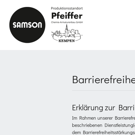
Zum Inhalt springen
Barrierefreih
Erklärung zur Barri
Im Rahmen unserer Barrierefre
beschriebenen Dienstleistung(e
dem Barrierefreiheitsstärkung