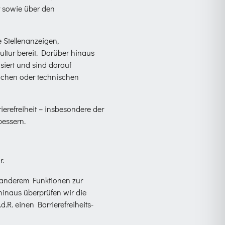
r sowie über den
 Stellenanzeigen,
ltur bereit. Darüber hinaus
siert und sind darauf
lichen oder technischen
erefreiheit – insbesondere der
bessern.
r.
 anderem Funktionen zur
hinaus überprüfen wir die
.d.R. einen Barrierefreiheits-