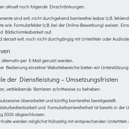
en aktuell noch folgende Einschränkungen:
te sind evtl. nicht durchgehend barrierefrei lesbar (z.B. fehlend
nte wie Formularfelder (z.B. bei der Online-Bewerbung) weisen Ei
d Bildschirmlesbarkeit auf.
d derzeit evtl. noch nicht durchgängig mit Untertiteln oder Audiod
iven
alternativ per E-Mail genutzt werden.
der Bedienung einzelner Websitebereiche bieten wir Unterstützung 
eile der Dienstleistung – Umsetzungsfristen
ran, verbleibende Barrieren schrittweise zu beheben:
essive überarbeitet und künftig barrierefrei bereitgestellt.
taturbedienbarkeit und Formularbarrierefreiheit ist bereits in de
ang 2026 abgeschlossen.
alte werden möglichst frühzeitig mit entsprechenden Untertiteln od