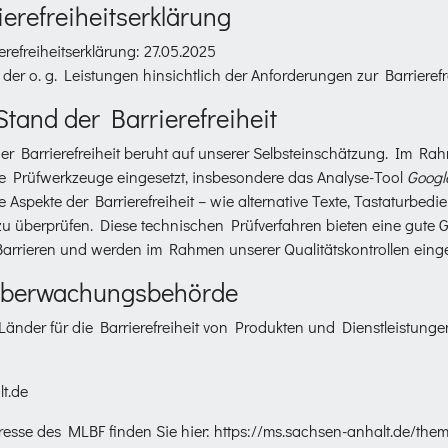
ierefreiheitserklärung
erefreiheitserklärung: 27.05.2025
der o. g. Leistungen hinsichtlich der Anforderungen zur Barrierefr
tand der Barrierefreiheit
r Barrierefreiheit beruht auf unserer Selbsteinschätzung. Im R
te Prüfwerkzeuge eingesetzt, insbesondere das Analyse-Tool
Googl
e Aspekte der Barrierefreiheit – wie alternative Texte, Tastaturbed
u überprüfen. Diese technischen Prüfverfahren bieten eine gute Gr
Barrieren und werden im Rahmen unserer Qualitätskontrollen einge
überwachungsbehörde
änder für die Barrierefreiheit von Produkten und Dienstleistunge
t.de
resse des MLBF finden Sie hier:
https://ms.sachsen-anhalt.de/the